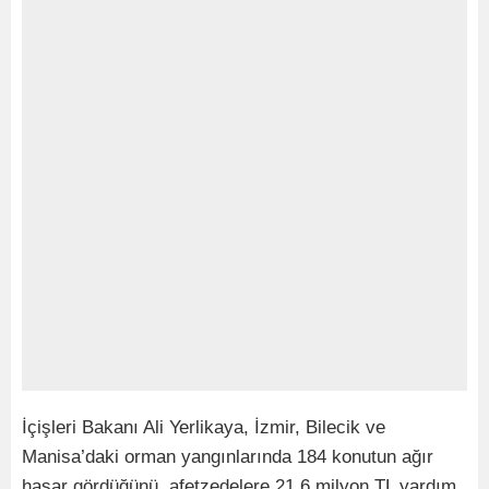
İçişleri Bakanı Ali Yerlikaya, İzmir, Bilecik ve
Manisa’daki orman yangınlarında 184 konutun ağır
hasar gördüğünü, afetzedelere 21.6 milyon TL yardım