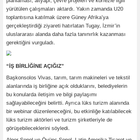
planlaması, altyapı, çevre projeleri ve körfezle ilgili
yürütülen çalışmaları aktardı. Yakın zamanda U20
toplantısına katılmak üzere Güney Afrika’ya
gerçekleştirdiği ziyareti hatırlatan Tugay, İzmir’in
uluslararası alanda daha fazla tanınırlık kazanması
gerektiğini vurguladı.
“İŞ BİRLİĞİNE AÇIĞIZ”
Başkonsolos Vivas, tarım, tarım makineleri ve tekstil
alanlarında iş birliğine açık olduklarını, belediyelerin
bu konularda iletişim ve bilgi paylaşımı
sağlayabileceğini belirtti. Ayrıca lüks turizm alanında
bir webinar düzenleneceğini, bu etkinliğe katılabilecek
lüks turizm aktörleri ve turizm şirketleriyle de
görüşebileceklerini söyledi.
Alper Şenol ve Övünç Şenol, Latin Amerika Ticaret ve