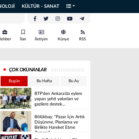
NOLOJİ
KÜLTÜR - SANAT
Rehber
İlan
İletişim
Künye
RSS
ÇOK OKUNANLAR
Bugün
Bu Hafta
Bu Ay
BTP’den Ankara’da eylem
yapan şehit yakınları ve
gazilere destek…
Bölükbaş: “Pazar İçin Artık
Düşünme, Planlama ve
Birlikte Hareket Etme
Zamanı”