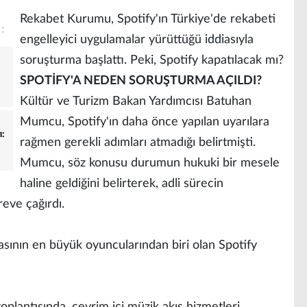
Rekabet Kurumu, Spotify'ın Türkiye'de rekabeti
engelleyici uygulamalar yürüttüğü iddiasıyla
soruşturma başlattı. Peki, Spotify kapatılacak mı?
SPOTİFY'A NEDEN SORUŞTURMA AÇILDI?
Kültür ve Turizm Bakan Yardımcısı Batuhan
Mumcu, Spotify'ın daha önce yapılan uyarılara
ı:
rağmen gerekli adımları atmadığı belirtmişti.
Mumcu, söz konusu durumun hukuki bir mesele
haline geldiğini belirterek, adli sürecin
reve çağırdı.
sının en büyük oyuncularından biri olan Spotify
oplantısında, çevrim içi müzik akış hizmetleri