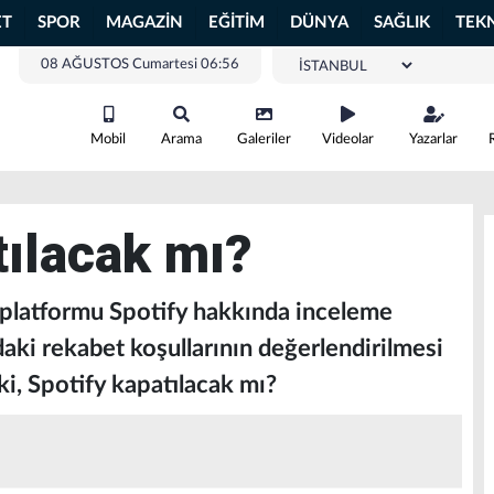
ET
SPOR
MAGAZİN
EĞİTİM
DÜNYA
SAĞLIK
TEK
08 AĞUSTOS Cumartesi 06:56
Mobil
Arama
Galeriler
Videolar
Yazarlar
tılacak mı?
k platformu Spotify hakkında inceleme
ardaki rekabet koşullarının değerlendirilmesi
eki, Spotify kapatılacak mı?