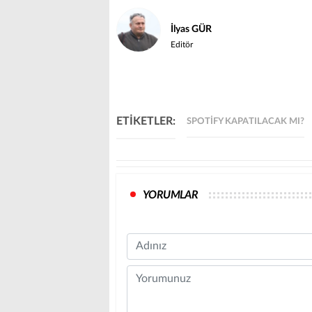
İlyas GÜR
Editör
ETİKETLER:
SPOTIFY KAPATILACAK MI?
YORUMLAR
Name
Comment