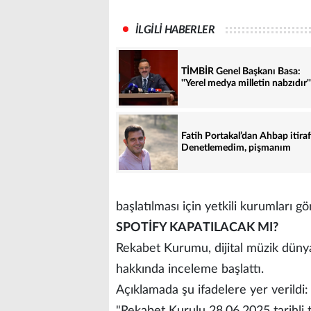
İLGİLİ HABERLER
TİMBİR Genel Başkanı Basa:
''Yerel medya milletin nabzıdır''
Fatih Portakal’dan Ahbap itiraf
Denetlemedim, pişmanım
başlatılması için yetkili kurumları gö
SPOTİFY KAPATILACAK MI?
Rekabet Kurumu, dijital müzik dünya
hakkında inceleme başlattı.
Açıklamada şu ifadelere yer verildi:
"Rekabet Kurulu 28.06.2025 tarihli t