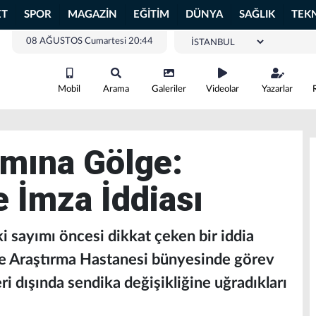
ET
SPOR
MAGAZİN
EĞİTİM
DÜNYA
SAĞLIK
TEK
08 AĞUSTOS Cumartesi 20:44
Mobil
Arama
Galeriler
Videolar
Yazarlar
ımına Gölge:
e İmza İddiası
i sayımı öncesi dikkat çeken bir iddia
ve Araştırma Hastanesi bünyesinde görev
eri dışında sendika değişikliğine uğradıkları