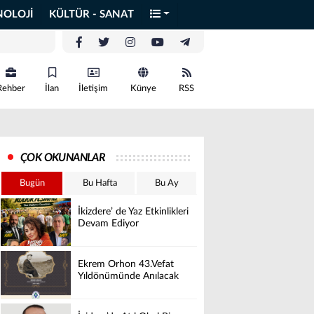
NOLOJİ
KÜLTÜR - SANAT
Rehber
İlan
İletişim
Künye
RSS
ÇOK OKUNANLAR
Bugün
Bu Hafta
Bu Ay
İkizdere’ de Yaz Etkinlikleri
Devam Ediyor
Ekrem Orhon 43.Vefat
Yıldönümünde Anılacak