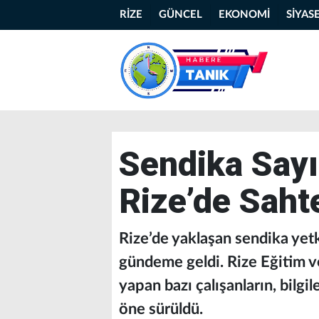
RİZE
GÜNCEL
EKONOMİ
SİYAS
Sendika Say
Rize’de Saht
Rize’de yaklaşan sendika yetk
gündeme geldi. Rize Eğitim 
yapan bazı çalışanların, bilgil
öne sürüldü.