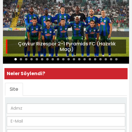
Çaykur Rizespor 2-1 Pyramids FC (Hazırlık
Maçı)
Neler Söylendi?
Site