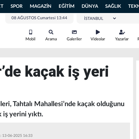
ET
SPOR
MAGAZİN
EĞİTİM
DÜNYA
SAĞLIK
TEK
08 AĞUSTOS Cumartesi 13:44
Mobil
Arama
Galeriler
Videolar
Yazarlar
’de kaçak iş yeri
leri, Tahtalı Mahallesi’nde kaçak olduğunu
iş yerini yıktı.
 : 13-06-2025 16:33