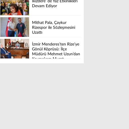
İkizdere’ de Yaz Etkinlikleri
Devam Ediyor
Mithat Pala, Çaykur
Rizespor ile Sözleşmesini
Uzattı
İzmir Menderes’ten Rize’ye
Gönül Köprüsü: İlçe
Müdürü Mehmet Uzun’dan
Kaymakam Murat
Karaloğlu’na Hayırlı olsun
Ziyareti.