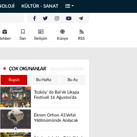
NOLOJİ
KÜLTÜR - SANAT
Rehber
İlan
İletişim
Künye
RSS
ÇOK OKUNANLAR
Bugün
Bu Hafta
Bu Ay
Tozköy’ de Bal Ve Likapa
Festivali 16 Ağustos’da
Ekrem Orhon 43.Vefat
Yıldönümünde Anılacak