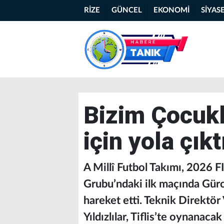
RİZE
GÜNCEL
EKONOMİ
SİYAS
Bizim Çocukl
için yola çıkt
A Millî Futbol Takımı, 2026 
Grubu’ndaki ilk maçında Gürc
hareket etti. Teknik Direktö
Yıldızlılar, Tiflis’te oynanacak