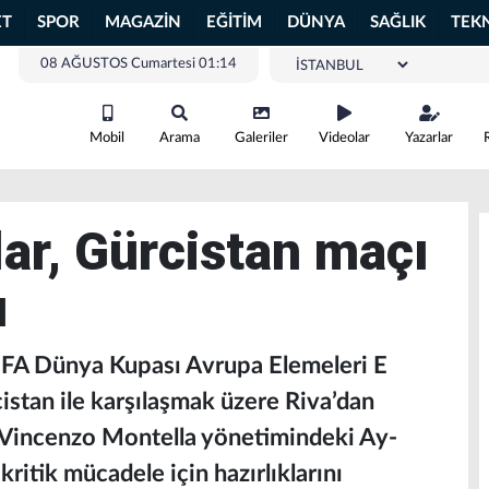
ET
SPOR
MAGAZİN
EĞİTİM
DÜNYA
SAĞLIK
TEK
08 AĞUSTOS Cumartesi 01:14
Mobil
Arama
Galeriler
Videolar
Yazarlar
ar, Gürcistan maçı
ı
FIFA Dünya Kupası Avrupa Elemeleri E
istan ile karşılaşmak üzere Riva’dan
r Vincenzo Montella yönetimindeki Ay-
 kritik mücadele için hazırlıklarını