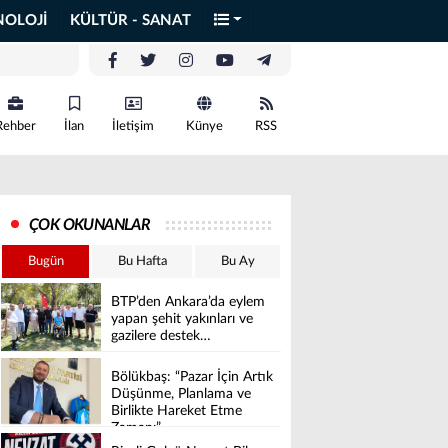
NOLOJİ
KÜLTÜR - SANAT
Rehber
İlan
İletişim
Künye
RSS
ÇOK OKUNANLAR
Bugün
Bu Hafta
Bu Ay
BTP’den Ankara’da eylem
yapan şehit yakınları ve
gazilere destek…
Bölükbaş: “Pazar İçin Artık
Düşünme, Planlama ve
Birlikte Hareket Etme
Zamanı”