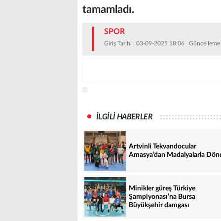
tamamladı.
SPOR
Giriş Tarihi : 03-09-2025 18:06 Güncelleme
İLGİLİ HABERLER
Artvinli Tekvandocular
Amasya’dan Madalyalarla Dön
Minikler güreş Türkiye
Şampiyonası’na Bursa
Büyükşehir damgası