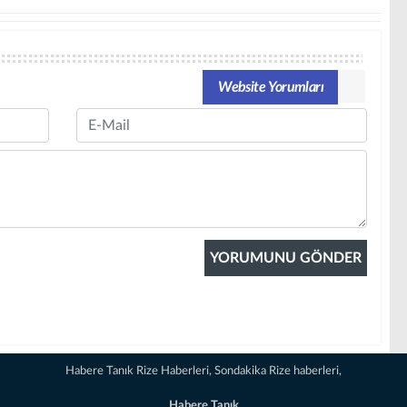
Website Yorumları
Email
Habere Tanık Rize Haberleri, Sondakika Rize haberleri,
Habere Tanık