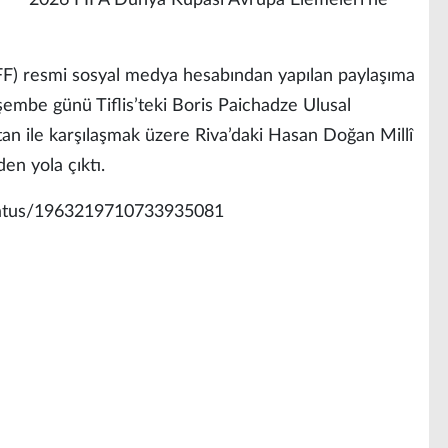
2026 FIFA Dünya Kupası Avrupa Elemeleri’ne
FF) resmi sosyal medya hesabından yapılan paylaşıma
erşembe günü Tiflis’teki Boris Paichadze Ulusal
an ile karşılaşmak üzere Riva’daki Hasan Doğan Millî
en yola çıktı.
/status/1963219710733935081