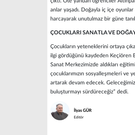
çıktı. Öte yandan öğrenciler Altınpar
anlar yaşadı. Doğayla iç içe oyunlar
harcayarak unutulmaz bir güne tanıkl
ÇOCUKLARI SANATLA VE DOĞA
Çocukların yeteneklerini ortaya çık
ilgi gördüğünü kaydeden Keçiören B
Sanat Merkezimizde aldıkları eğitimle
çocuklarımızın sosyalleşmeleri ve ye
artarak devam edecek. Geleceğimizin 
buluşturmayı sürdüreceğiz” dedi.
İlyas GÜR
Editör