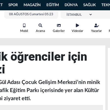
ET
SPOR
MAGAZİN
EĞİTİM
DÜNYA
SAĞLIK
TEK
08 AĞUSTOS Cumartesi 05:23
Mobil
Arama
Galeriler
Videolar
Yazarlar
k öğrenciler için
i
Gül Adası Çocuk Gelişim Merkezi’nin minik
afik Eğitim Parkı içerisinde yer alan Kültür
 ziyaret etti.