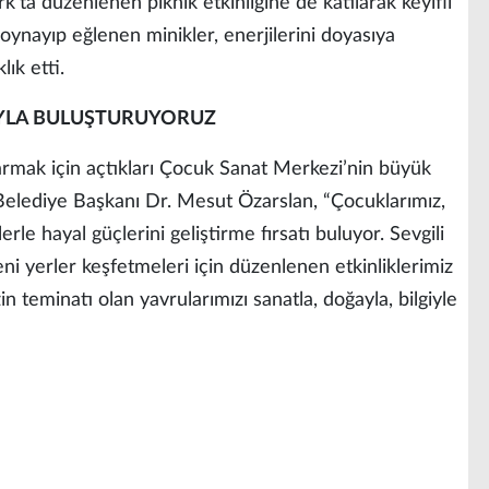
k’ta düzenlenen piknik etkinliğine de katılarak keyifli
 oynayıp eğlenen minikler, enerjilerini doyasıya
ık etti.
YLA BULUŞTURUYORUZ
armak için açtıkları Çocuk Sanat Merkezi’nin büyük
elediye Başkanı Dr. Mesut Özarslan, “Çocuklarımız,
rle hayal güçlerini geliştirme fırsatı buluyor. Sevgili
ni yerler keşfetmeleri için düzenlenen etkinliklerimiz
teminatı olan yavrularımızı sanatla, doğayla, bilgiyle