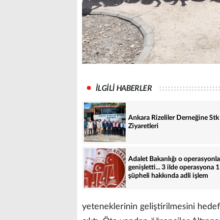
İLGİLİ HABERLER
Ankara Rizeliler Derneğine Stk
Ziyaretleri
Adalet Bakanlığı o operasyonla
genişletti... 3 ilde operasyona 
şüpheli hakkında adli işlem
yeteneklerinin geliştirilmesini hede