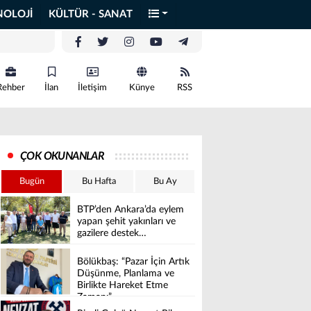
NOLOJİ
KÜLTÜR - SANAT
Rehber
İlan
İletişim
Künye
RSS
ÇOK OKUNANLAR
Bugün
Bu Hafta
Bu Ay
BTP’den Ankara’da eylem
yapan şehit yakınları ve
gazilere destek…
Bölükbaş: “Pazar İçin Artık
Düşünme, Planlama ve
Birlikte Hareket Etme
Zamanı”