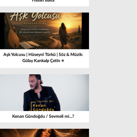
Hasan Balta
Aşk Yolcusu | Hüseynî Türkü | Söz & Müzik:
Gülay Kankalp Çetin ⭐
Kenan Gündoğdu / Sevmeli mi...?