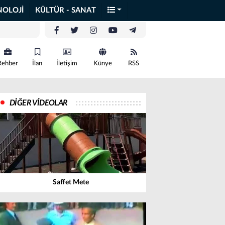
NOLOJİ
KÜLTÜR - SANAT
Rehber
İlan
İletişim
Künye
RSS
DİĞER VİDEOLAR
Saffet Mete