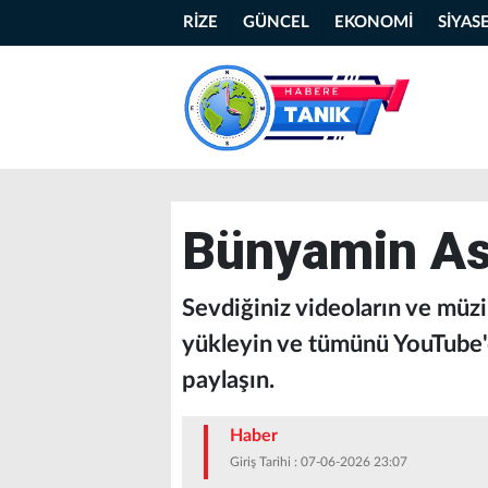
RİZE
GÜNCEL
EKONOMİ
SİYAS
Bünyamin As
Sevdiğiniz videoların ve müzikl
yükleyin ve tümünü YouTube'da
paylaşın.
Haber
Giriş Tarihi : 07-06-2026 23:07