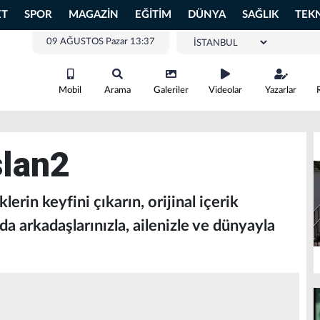
ET
SPOR
MAGAZİN
EĞİTİM
DÜNYA
SAĞLIK
TEK
09 AĞUSTOS Pazar 13:37
Mobil
Arama
Galeriler
Videolar
Yazarlar
lan2
erin keyfini çıkarın, orijinal içerik
 arkadaşlarınızla, ailenizle ve dünyayla