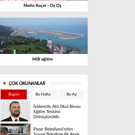
Metin Koçer - Oy Oy
Milli eğitim
ÇOK OKUNANLAR
Bugün
Bu Hafta
Bu Ay
İyidere’de Atıl Okul Binası
Eğitim Tesisine
Dönüştürüldü
Pazar Belediyesi’nden
Sosyal Belediyecilik Atağı