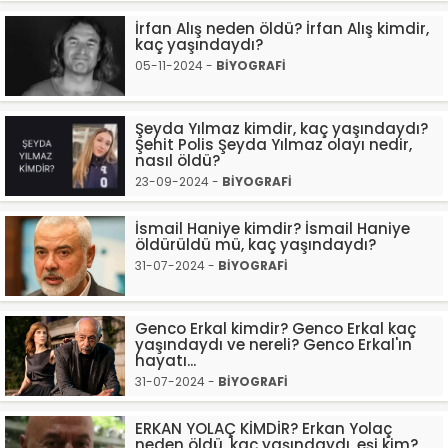
İrfan Alış neden öldü? İrfan Alış kimdir,
kaç yaşındaydı?
05-11-2024 -
BİYOGRAFİ
Şeyda Yılmaz kimdir, kaç yaşındaydı?
Şehit Polis Şeyda Yılmaz olayı nedir,
nasıl öldü?
23-09-2024 -
BİYOGRAFİ
İsmail Haniye kimdir? İsmail Haniye
öldürüldü mü, kaç yaşındaydı?
31-07-2024 -
BİYOGRAFİ
Genco Erkal kimdir? Genco Erkal kaç
yaşındaydı ve nereli? Genco Erkal'ın
hayatı...
31-07-2024 -
BİYOGRAFİ
ERKAN YOLAÇ KİMDİR? Erkan Yolaç
neden öldü, kaç yaşındaydı, eşi kim?