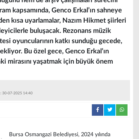
luğunu hem de arşiv çalışmaları sürecini
ogram kapsamında, Genco Erkal’ın sahneye
nden kısa uyarlamalar, Nazım Hikmet şiirleri
leyicilerle buluşacak. Rezonans müzik
tesi oyuncularının katkı sunduğu gecede,
bekliyor. Bu özel gece, Genco Erkal’ın
aki mirasını yaşatmak için büyük önem
 : 30-07-2025 14:40
Bursa Osmangazi Belediyesi, 2024 yılında