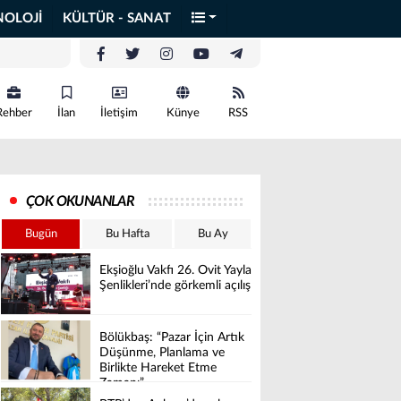
NOLOJİ
KÜLTÜR - SANAT
Rehber
İlan
İletişim
Künye
RSS
ÇOK OKUNANLAR
Bugün
Bu Hafta
Bu Ay
Ekşioğlu Vakfı 26. Ovit Yayla
Şenlikleri’nde görkemli açılış
Bölükbaş: “Pazar İçin Artık
Düşünme, Planlama ve
Birlikte Hareket Etme
Zamanı”