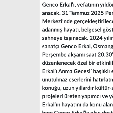
Genco Erkal’ı, vefatının yıld
anacak. 31 Temmuz 2025 Per
Merkezi’nde gerçekleştirilece
adanmış hayatı, belgesel göste
sahneye taşınacak. 2024 yılı
sanatçı Genco Erkal, Osmang
Perşembe akşamı saat 20.30
düzenlenecek özel bir etkinlik
Erkal’ı Anma Gecesi’ başlıklı 
unutulmaz eserlerini hatırla
konuğu, uzun yıllardır kültür-
projeleri üreten yapımcı ve
Erkal’ın hayatını da konu ala