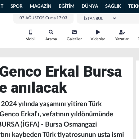
ET
SPOR
MAGAZİN
EĞİTİM
DÜNYA
SAĞLIK
TEK
07 AĞUSTOS Cuma 17:03
Mobil
Arama
Galeriler
Videolar
Yazarlar
 Genco Erkal Bursa
e anılacak
2024 yılında yaşamını yitiren Türk
Genco Erkal’ı, vefatının yıldönümünde
k.BURSA (İGFA) - Bursa Osmangazi
atını kaybeden Türk tiyatrosunun usta ismi