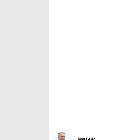
İlyas GÜR