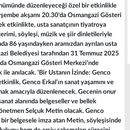
önümünde düzenleyeceği özel bir etkinlikle
şembe akşamı 20.30'da Osmangazi Gösteri
k etkinlikte, usta sanatçının tiyatroya
rimi, söyleşi, müzik ve şiir dinletileriyle
nda 86 yaşındayken aramızdan ayrılan usta
azi Belediyesi tarafından 31 Temmuz 2025
’da Osmangazi Gösteri Merkezi’nde
 ile anılacak. ‘Bir Ustanın İzinde: Genco
etkinlik, Genco Erkal’ın sanat yaşamını ve
tmak amacıyla düzenlenecek. Gecenin onur
sanat alanında belgeseller ve bellek
 yönetmen Selçuk Metin olacak. Genco
n bir belgesele imza atan Metin, söyleşisinde