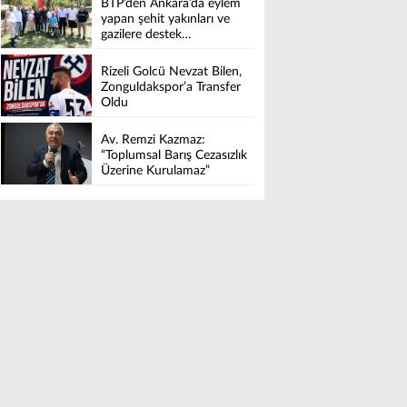
BTP’den Ankara’da eylem
yapan şehit yakınları ve
gazilere destek…
Rizeli Golcü Nevzat Bilen,
Zonguldakspor’a Transfer
Oldu
Av. Remzi Kazmaz:
“Toplumsal Barış Cezasızlık
Üzerine Kurulamaz”