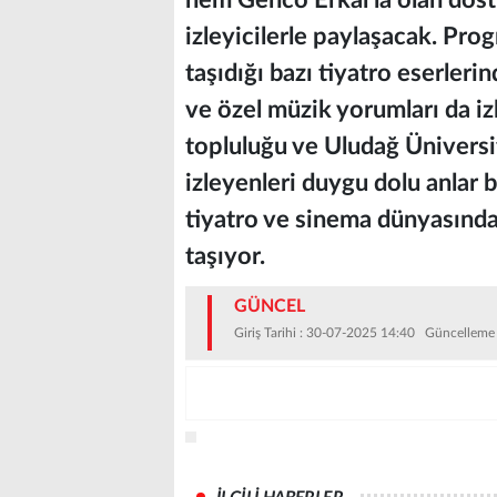
hem Genco Erkal’la olan dost
izleyicilerle paylaşacak. Pr
taşıdığı bazı tiyatro eserleri
ve özel müzik yorumları da iz
topluluğu ve Uludağ Üniversi
izleyenleri duygu dolu anlar 
tiyatro ve sinema dünyasınd
taşıyor.
GÜNCEL
Giriş Tarihi : 30-07-2025 14:40 Güncelleme