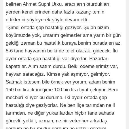
belirten Ahmet Suphi Utku, aracıların oturdukları
yerden kendilerinden daha fazla kazanç temin
ettiklerini söyleyerek şöyle devam etti:
"Şimdi ortada şap hastalığı geziyor. Şu an bizim
köyümüzde yok, umarım gelmezler ama yarın bir gün
geldiği zaman bu hastalık buraya benim burada en az
5-6 tane hayvanım belki de telef olacak, gidecek. İki
aydır ortada şap hastalığı var diyorlar. Pazarları
kapattılar. Alım satım durdu. Belki ödemelerimiz var,
hayvan satacağız. Kimse yaklaşmıyor, gelmiyor.
Satmak istesem bile örnek veriyorum, adam benim
150 bin liralık ineğime 100 bin lira fiyat çekiyor. Beni
mecburi kılıyor bu duruma. İki aydır ortada şap
hastalığı diye geziyorlar. Ne ben ilçe tarımdan ne il
tarımdan, ne diğer yukarılardan hiçbir tane sahada
görevli, yetkili, uzman, ne bir veteriner arkadaş
gördüm ne bir müdür gördüm ne yetkili gördüm.