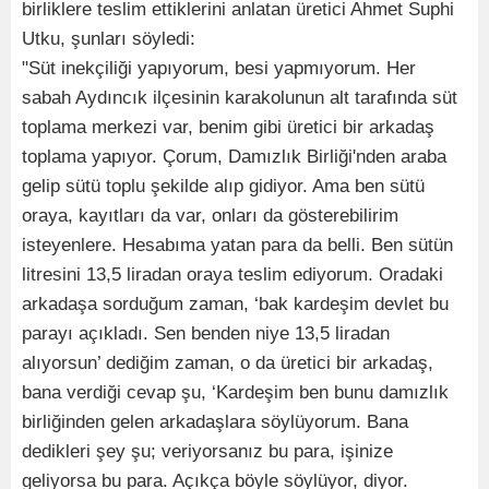
birliklere teslim ettiklerini anlatan üretici Ahmet Suphi
Utku, şunları söyledi:
"Süt inekçiliği yapıyorum, besi yapmıyorum. Her
sabah Aydıncık ilçesinin karakolunun alt tarafında süt
toplama merkezi var, benim gibi üretici bir arkadaş
toplama yapıyor. Çorum, Damızlık Birliği'nden araba
gelip sütü toplu şekilde alıp gidiyor. Ama ben sütü
oraya, kayıtları da var, onları da gösterebilirim
isteyenlere. Hesabıma yatan para da belli. Ben sütün
litresini 13,5 liradan oraya teslim ediyorum. Oradaki
arkadaşa sorduğum zaman, ‘bak kardeşim devlet bu
parayı açıkladı. Sen benden niye 13,5 liradan
alıyorsun’ dediğim zaman, o da üretici bir arkadaş,
bana verdiği cevap şu, ‘Kardeşim ben bunu damızlık
birliğinden gelen arkadaşlara söylüyorum. Bana
dedikleri şey şu; veriyorsanız bu para, işinize
geliyorsa bu para. Açıkça böyle söylüyor, diyor.