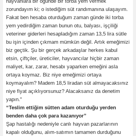
hayvanlara bir öğünde bir torba yem vermek
zorundayım ki; o istediğim süt randımanına ulaşayım.
Fakat ben hesaba oturduğum zaman günde iki torba
yem yedirdiğim zaman bunun otu, balyası, işçiliği
veteriner giderleri hesapladığım zaman 13,5 lira sütle
bu işin içinden çıkmam mümkün değil. Artık emeğimizi
biz geçtik. Şu bir gerçek arkadaşlar herkes kabul
etsin, çiftçiler, üreticiler, hayvancılar hiçbir zaman
maliyet, kar, zarar, hesabı yaparken emeğini asla
ortaya koymaz. Biz niye emeğimizi ortaya
koymayalım? Madem 18,5 liradan süt almayacaksınız
niye fiyat açıklıyorsunuz? Alacaksanız da denetim
yapın."
“Teslim ettiğim sütten adam oturduğu yerden
benden daha çok para kazanıyor”
Şap hastalığı nedeniyle canlı hayvan pazarlarının
kapalı olduğunu, alım-satımın tamamen durduğunu