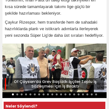
Yönetimin, İlhan Palut’un talep ettiği takviyeleri en
kısa sürede tamamlayarak takımı lige güçlü bir
şekilde hazırlaması bekleniyor.
Çaykur Rizespor, hem transferde hem de sahadaki
hazırlıklarda planlı ve istikrarlı adımlarla ilerleyerek
yeni sezonda Süper Lig’de daha üst sıraları hedefliyor.
Of Çaysan’da Grev Başladı: İşçiler Toplu İş
Sözleşmesi İçin İş Bıraktı
Neler Söylendi?