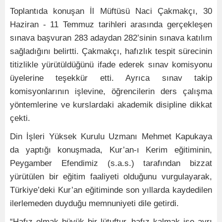
Toplantıda konuşan İl Müftüsü Naci Çakmakçı, 30
Haziran - 11 Temmuz tarihleri arasında gerçekleşen
sınava başvuran 283 adaydan 282’sinin sınava katılım
sağladığını belirtti. Çakmakçı, hafızlık tespit sürecinin
titizlikle yürütüldüğünü ifade ederek sınav komisyonu
üyelerine teşekkür etti. Ayrıca sınav takip
komisyonlarının işlevine, öğrencilerin ders çalışma
yöntemlerine ve kurslardaki akademik disipline dikkat
çekti.
Din İşleri Yüksek Kurulu Uzmanı Mehmet Kapukaya
da yaptığı konuşmada, Kur’an-ı Kerim eğitiminin,
Peygamber Efendimiz (s.a.s.) tarafından bizzat
yürütülen bir eğitim faaliyeti olduğunu vurgulayarak,
Türkiye’deki Kur’an eğitiminde son yıllarda kaydedilen
ilerlemeden duyduğu memnuniyeti dile getirdi.
“Hafız olmak büyük bir lütuftur, hafız kalmak ise ayrı