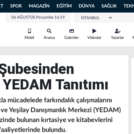
ET
SPOR
MAGAZİN
EĞİTİM
DÜNYA
SAĞLIK
TEK
06 AĞUSTOS Perşembe 16:19
Mobil
Arama
Galeriler
Videolar
Yazarlar
 Şubesinden
e YEDAM Tanıtımı
ıkla mücadelede farkındalık çalışmalarını
ri ve Yeşilay Danışmanlık Merkezi (YEDAM)
inde bulunan kırtasiye ve kitabevlerini
faaliyetlerinde bulundu.