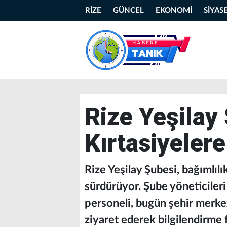
RİZE
GÜNCEL
EKONOMİ
SİYAS
Rize Yeşilay
Kırtasiyeler
Rize Yeşilay Şubesi, bağımlıl
sürdürüyor. Şube yöneticile
personeli, bugün şehir merkez
ziyaret ederek bilgilendirme 