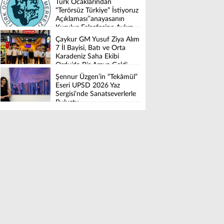
Türk Ocaklarından
“Terörsüz Türkiye” İstiyoruz
Açıklaması’’anayasanın
Kuruluş Felsefesine Aykırı
Düzenleme İstemiyoruz’’
Çaykur GM Yusuf Ziya Alım
7 İl Bayisi, Batı ve Orta
Karadeniz Saha Ekibi
Ordu’da Bir Araya Geldi
Şennur Üzgen’in “Tekâmül”
Eseri UPSD 2026 Yaz
Sergisi’nde Sanatseverlerle
Buluştu