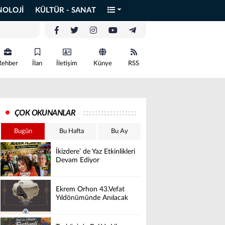
NOLOJİ
KÜLTÜR - SANAT
Rehber
İlan
İletişim
Künye
RSS
ÇOK OKUNANLAR
Bugün
Bu Hafta
Bu Ay
İkizdere’ de Yaz Etkinlikleri
Devam Ediyor
Ekrem Orhon 43.Vefat
Yıldönümünde Anılacak