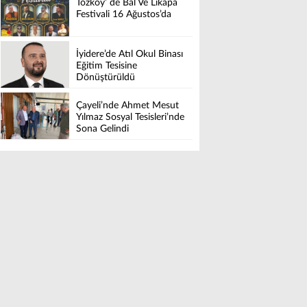
Tozköy’ de Bal Ve Likapa
Festivali 16 Ağustos’da
İyidere’de Atıl Okul Binası
Eğitim Tesisine
Dönüştürüldü
Çayeli’nde Ahmet Mesut
Yılmaz Sosyal Tesisleri’nde
Sona Gelindi