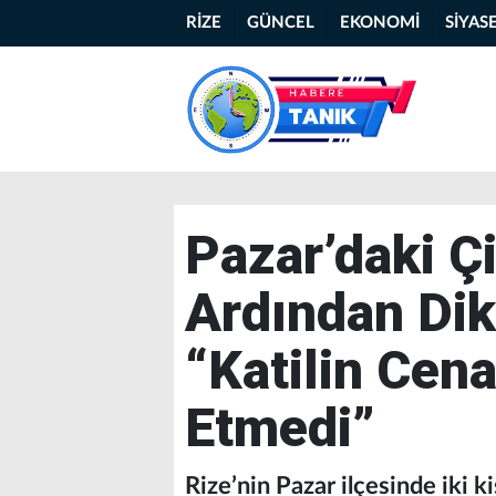
RİZE
GÜNCEL
EKONOMİ
SİYAS
Pazar’daki Ç
Ardından Dik
“Katilin Cen
Etmedi”
Rize’nin Pazar ilçesinde iki ki