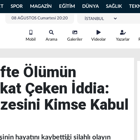
ET
SPOR
MAGAZİN
EĞİTİM
DÜNYA
SAĞLIK
TEK
08 AĞUSTOS Cumartesi 20:20
Mobil
Arama
Galeriler
Videolar
Yazarlar
ifte Ölümün
kat Çeken İddia:
azesini Kimse Kabul
şinin hayatını kaybettiği silahlı olayın