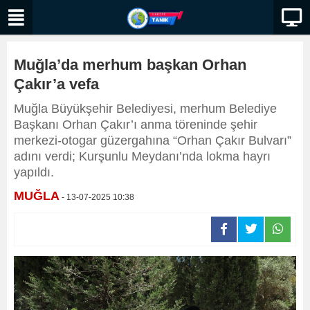
Muğla’da merhum başkan Orhan
Çakır’a vefa
Muğla Büyükşehir Belediyesi, merhum Belediye
Başkanı Orhan Çakır’ı anma töreninde şehir
merkezi-otogar güzergahına “Orhan Çakır Bulvarı”
adını verdi; Kurşunlu Meydanı’nda lokma hayrı
yapıldı.
MUĞLA
- 13-07-2025 10:38