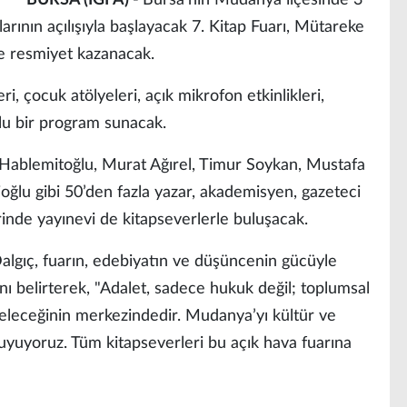
BURSA (İGFA) -
Bursa'nın Mudanya ilçesinde 3
larının açılışıyla başlayacak 7. Kitap Fuarı, Mütareke
e resmiyet kazanacak.
i, çocuk atölyeleri, açık mikrofon etkinlikleri,
olu bir program sunacak.
 Hablemitoğlu, Murat Ağırel, Timur Soykan, Mustafa
oğlu gibi 50’den fazla yazar, akademisyen, gazeteci
erinde yayınevi de kitapseverlerle buluşacak.
gıç, fuarın, edebiyatın ve düşüncenin gücüyle
nı belirterek, "Adalet, sadece hukuk değil; toplumsal
geleceğinin merkezindedir. Mudanya’yı kültür ve
yuyoruz. Tüm kitapseverleri bu açık hava fuarına