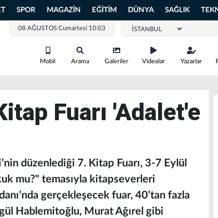
ET
SPOR
MAGAZİN
EĞİTİM
DÜNYA
SAĞLIK
TEK
08 AĞUSTOS Cumartesi 10:03
Mobil
Arama
Galeriler
Videolar
Yazarlar
itap Fuarı 'Adalet'e
in düzenlediği 7. Kitap Fuarı, 3-7 Eylül
uk mu?" temasıyla kitapseverleri
nı’nda gerçekleşecek fuar, 40’tan fazla
ül Hablemitoğlu, Murat Ağırel gibi