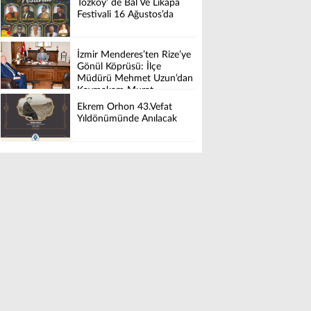
Tozköy’ de Bal Ve Likapa
Festivali 16 Ağustos’da
İzmir Menderes’ten Rize’ye
Gönül Köprüsü: İlçe
Müdürü Mehmet Uzun’dan
Kaymakam Murat
Karaloğlu’na Hayırlı olsun
Ekrem Orhon 43.Vefat
Ziyareti.
Yıldönümünde Anılacak