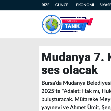
RİZE
GÜNCEL
EKONOMİ
SİYAS
Mudanya 7. K
ses olacak
Bursa'da Mudanya Belediyesi’n
2025’te "Adalet: Hak mı, Huk
buluşturacak. Mütareke Meyda
yayınevi ve Ahmet Ümit, Şeng