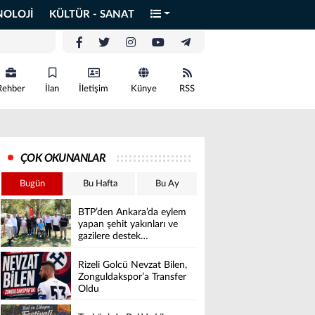
NOLOJİ
KÜLTÜR - SANAT
Rehber
İlan
İletişim
Künye
RSS
ÇOK OKUNANLAR
Bugün
Bu Hafta
Bu Ay
BTP’den Ankara’da eylem
yapan şehit yakınları ve
gazilere destek…
Rizeli Golcü Nevzat Bilen,
Zonguldakspor’a Transfer
Oldu