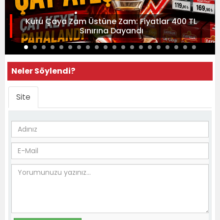
Kuru Çaya Zam Üstüne Zam: Fiyatlar 400 TL
Sınırına Dayandı
Neler Söylendi?
Site