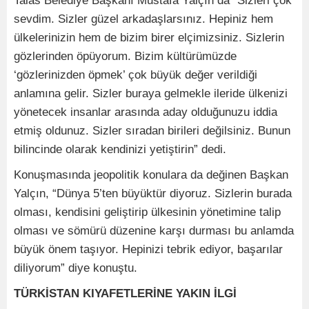
Talas Belediye Başkanı Mustafa Yalçın da “Sizleri çok
sevdim. Sizler güzel arkadaşlarsınız. Hepiniz hem
ülkelerinizin hem de bizim birer elçimizsiniz. Sizlerin
gözlerinden öpüyorum. Bizim kültürümüzde
‘gözlerinizden öpmek’ çok büyük değer verildiği
anlamına gelir. Sizler buraya gelmekle ileride ülkenizi
yönetecek insanlar arasında aday olduğunuzu iddia
etmiş oldunuz. Sizler sıradan birileri değilsiniz. Bunun
bilincinde olarak kendinizi yetiştirin” dedi.
Konuşmasında jeopolitik konulara da değinen Başkan
Yalçın, “Dünya 5’ten büyüktür diyoruz. Sizlerin burada
olması, kendisini geliştirip ülkesinin yönetimine talip
olması ve sömürü düzenine karşı durması bu anlamda
büyük önem taşıyor. Hepinizi tebrik ediyor, başarılar
diliyorum” diye konuştu.
TÜRKİSTAN KIYAFETLERİNE YAKIN İLGİ