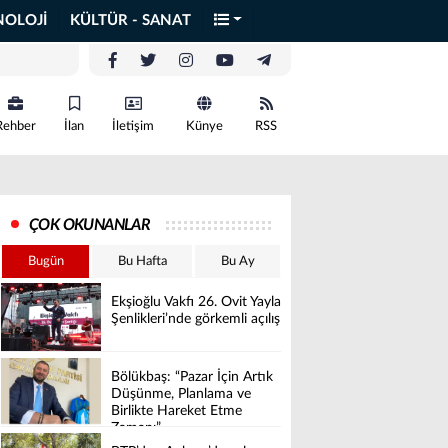
NOLOJİ
KÜLTÜR - SANAT
Rehber
İlan
İletişim
Künye
RSS
ÇOK OKUNANLAR
Bugün
Bu Hafta
Bu Ay
Ekşioğlu Vakfı 26. Ovit Yayla
Şenlikleri’nde görkemli açılış
Bölükbaş: “Pazar İçin Artık
Düşünme, Planlama ve
Birlikte Hareket Etme
Zamanı”