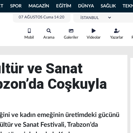
ET
SPOR
MAGAZİN
EĞİTİM
DÜNYA
SAĞLIK
TEK
07 AĞUSTOS Cuma 14:20
Mobil
Arama
Galeriler
Videolar
Yazarlar
ltür ve Sanat
abzon’da Coşkuyla
liğini ve kadın emeğinin üretimdeki gücünü
ültür ve Sanat Festivali, Trabzon’da