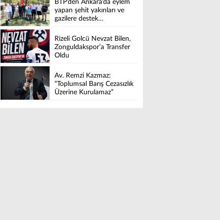
BTP’den Ankara’da eylem
yapan şehit yakınları ve
gazilere destek…
Rizeli Golcü Nevzat Bilen,
Zonguldakspor’a Transfer
Oldu
Av. Remzi Kazmaz:
“Toplumsal Barış Cezasızlık
Üzerine Kurulamaz”