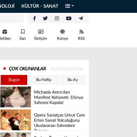
NOLOJİ
KÜLTÜR - SANAT
Rehber
İlan
İletişim
Künye
RSS
ÇOK OKUNANLAR
Bugün
Bu Hafta
Bu Ay
Michaela Astro'dan
Manifest Kehaneti: Dünya
Sahnesi Kapıda!
Opera Sanatçısı Umut Cem
Erten Sanat Yolculuğunu
Uluslararası Sahnelere
Taşıyor