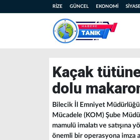
RİZE
GÜNCEL
EKONOMİ
SİYAS
Kaçak tütüne
dolu makaron 
Bilecik İl Emniyet Müdürlüğü’
Mücadele (KOM) Şube Müdürlü
mamulü imalatı ve satışına y
önemli bir operasyona imza at