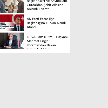
Başkan Özer ve Kaymakam
Gürdal’dan Şehit Ailesine
Anlamlı Ziyaret
AK Parti Pazar İlçe
Başkanlığına Furkan Namlı
Atandı
DEVA Partisi Rize İl Başkanı
Mehmet Engin
Korkmaz'dan Bakan
Şimşek'e 16 Soru