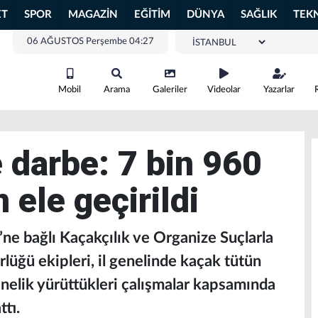
ET
SPOR
MAGAZİN
EĞİTİM
DÜNYA
SAĞLIK
TEK
06 AĞUSTOS Perşembe 04:27
Mobil
Arama
Galeriler
Videolar
Yazarlar
 darbe: 7 bin 960
ele geçirildi
ne bağlı Kaçakçılık ve Organize Suçlarla
ğü ekipleri, il genelinde kaçak tütün
önelik yürüttükleri çalışmalar kapsamında
tı.