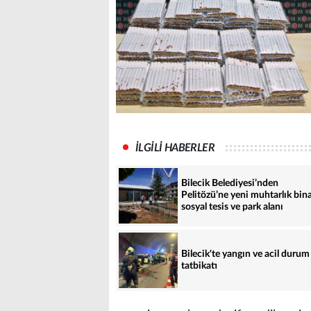
İLGİLİ HABERLER
Bilecik Belediyesi’nden
Pelitözü’ne yeni muhtarlık bina
sosyal tesis ve park alanı
Bilecik'te yangın ve acil durum
tatbikatı