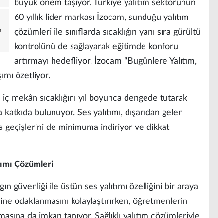
büyük önem taşıyor. Türkiye yalıtım sektörünün
60 yıllık lider markası İzocam, sunduğu yalıtım
e
çözümleri ile sınıflarda sıcaklığın yanı sıra gürültü
kontrolünü de sağlayarak eğitimde konforu
artırmayı hedefliyor. İzocam “Bugünlere Yalıtım,
ımı özetliyor.
mı, iç mekân sıcaklığını yıl boyunca dengede tutarak
 katkıda bulunuyor. Ses yalıtımı, dışarıdan gelen
es geçişlerini de minimuma indiriyor ve dikkat
ıtımı Çözümleri
ın güvenliği ile üstün ses yalıtımı özelliğini bir araya
rine odaklanmasını kolaylaştırırken, öğretmenlerin
masına da imkan tanıyor. Sağlıklı yalıtım çözümleriyle