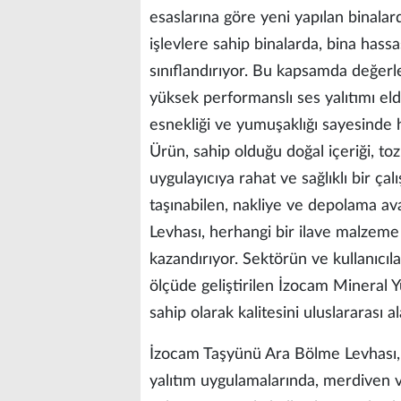
esaslarına göre yeni yapılan binalarda
işlevlere sahip binalarda, bina hass
sınıflandırıyor. Bu kapsamda değerl
yüksek performanslı ses yalıtımı el
esnekliği ve yumuşaklığı sayesinde h
Ürün, sahip olduğu doğal içeriği, to
uygulayıcıya rahat ve sağlıklı bir ça
taşınabilen, nakliye ve depolama av
Levhası, herhangi bir ilave malzeme
kazandırıyor. Sektörün ve kullanıcıla
ölçüde geliştirilen İzocam Mineral
sahip olarak kalitesini uluslararası a
İzocam Taşyünü Ara Bölme Levhası, h
yalıtım uygulamalarında, merdiven v