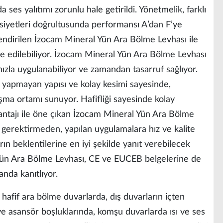
 ses yalıtımı zorunlu hale getirildi. Yönetmelik, farklı
asiyetleri doğrultusunda performansı A’dan F’ye
endirilen İzocam Mineral Yün Ara Bölme Levhası ile
de edilebiliyor. İzocam Mineral Yün Ara Bölme Levhası
ızla uygulanabiliyor ve zamandan tasarruf sağlıyor.
z yapmayan yapısı ve kolay kesimi sayesinde,
lışma ortamı sunuyor. Hafifliği sayesinde kolay
antajı ile öne çıkan İzocam Mineral Yün Ara Bölme
 gerektirmeden, yapılan uygulamalara hız ve kalite
rın beklentilerine en iyi şekilde yanıt verebilecek
 Yün Ara Bölme Levhası, CE ve EUCEB belgelerine de
landa kanıtlıyor.
afif ara bölme duvarlarda, dış duvarların içten
e asansör boşluklarında, komşu duvarlarda ısı ve ses