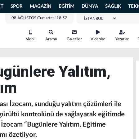
ET
SPOR
MAGAZİN
EĞİTİM
DÜNYA
SAĞLIK
TEK
08 AĞUSTOS Cumartesi 18:52
Mobil
Arama
Galeriler
Videolar
Yazarlar
ugünlere Yalıtım,
rım
kası İzocam, sunduğu yalıtım çözümleri ile
a gürültü kontrolünü de sağlayarak eğitimde
. İzocam “Bugünlere Yalıtım, Eğitime
ımı özetliyor.