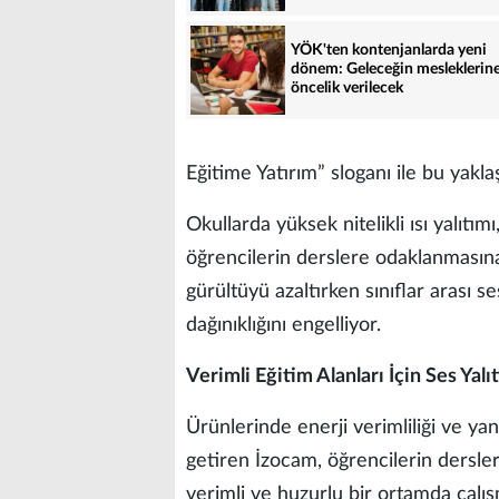
YÖK'ten kontenjanlarda yeni
dönem: Geleceğin mesleklerin
öncelik verilecek
Eğitime Yatırım” sloganı ile bu yaklaş
Okullarda yüksek nitelikli ısı yalıtı
öğrencilerin derslere odaklanmasına
gürültüyü azaltırken sınıflar arası s
dağınıklığını engelliyor.
Verimli Eğitim Alanları İçin Ses Yal
Ürünlerinde enerji verimliliği ve yang
getiren İzocam, öğrencilerin dersle
verimli ve huzurlu bir ortamda çalış