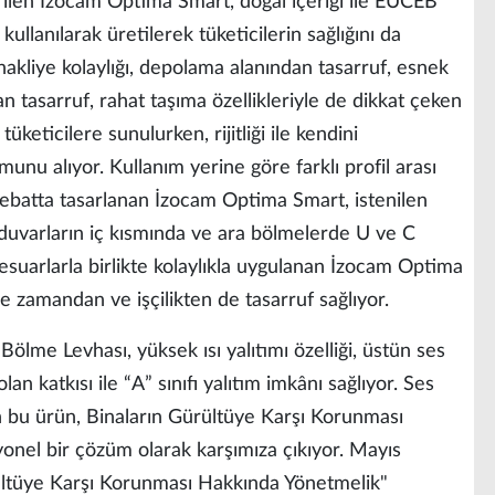
irilen İzocam Optima Smart, doğal içeriği ile EUCEB
llanılarak üretilerek tüketicilerin sağlığını da
nakliye kolaylığı, depolama alanından tasarruf, esnek
an tasarruf, rahat taşıma özellikleriyle de dikkat çeken
keticilere sunulurken, rijitliği ile kendini
rmunu alıyor. Kullanım yerine göre farklı profil arası
lı ebatta tasarlanan İzocam Optima Smart, istenilen
ş duvarların iç kısmında ve ara bölmelerde U ve C
ksesuarlarla birlikte kolaylıkla uygulanan İzocam Optima
 zamandan ve işçilikten de tasarruf sağlıyor.
lme Levhası, yüksek ısı yalıtımı özelliği, üstün ses
an katkısı ile “A” sınıfı yalıtım imkânı sağlıyor. Ses
n bu ürün, Binaların Gürültüye Karşı Korunması
onel bir çözüm olarak karşımıza çıkıyor. Mayıs
ültüye Karşı Korunması Hakkında Yönetmelik"