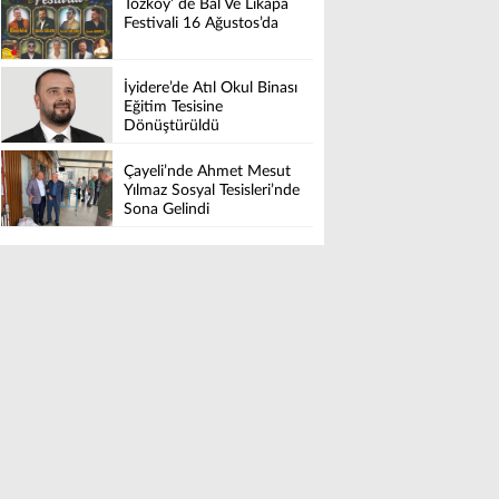
Tozköy’ de Bal Ve Likapa
Festivali 16 Ağustos’da
İyidere’de Atıl Okul Binası
Eğitim Tesisine
Dönüştürüldü
Çayeli’nde Ahmet Mesut
Yılmaz Sosyal Tesisleri’nde
Sona Gelindi