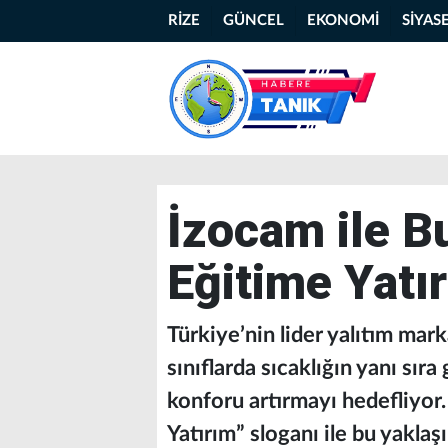
RİZE
GÜNCEL
EKONOMİ
SİYAS
İzocam ile B
Eğitime Yatı
Türkiye’nin lider yalıtım mar
sınıflarda sıcaklığın yanı sır
konforu artırmayı hedefliyor
Yatırım” sloganı ile bu yaklaş