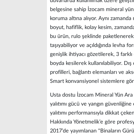
duvarlarda kullanılmak üzere gelişt
belgesine sahip İzocam mineral yün ku
koruma altına alıyor. Aynı zamanda 
boyut, hafiflik, kolay kesim, zamand
bu ürün, rulo şeklinde paketlenerek tü
taşıyabiliyor ve açıldığında levha fo
genişlik ihtiyacı gözetilerek, 3 fark
boyda kesilerek kullanılabiliyor. Dı
profilleri, bağlantı elemanları ve a
Smart konvansiyonel sistemlere göre
Usta dostu İzocam Mineral Yün Ara Bö
yalıtımı gücü ve yangın güvenliğine ol
yalıtımı performansıyla dikkat çeke
Hakkında Yönetmelik’e göre profesy
2017’de yayımlanan "Binaların Gür