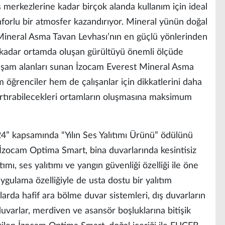
ş merkezlerine kadar birçok alanda kullanım için ideal
forlu bir atmosfer kazandırıyor. Mineral yünün doğal
 Mineral Asma Tavan Levhası’nın en güçlü yönlerinden
 kadar ortamda oluşan gürültüyü önemli ölçüde
yaşam alanları sunan İzocam Everest Mineral Asma
 öğrenciler hem de çalışanlar için dikkatlerini daha
artırabilecekleri ortamların oluşmasına maksimum
24” kapsamında “Yılın Ses Yalıtımı Ürünü” ödülünü
ü İzocam Optima Smart, bina duvarlarında kesintisiz
tımı, ses yalıtımı ve yangın güvenliği özelliği ile öne
gulama özelliğiyle de usta dostu bir yalıtım
arda hafif ara bölme duvar sistemleri, dış duvarların
uvarlar, merdiven ve asansör boşluklarına bitişik