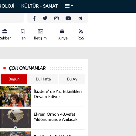
NOLOJİ
KÜLTÜR - SANAT
Rehber
İlan
İletişim
Künye
RSS
ÇOK OKUNANLAR
Bugün
Bu Hafta
Bu Ay
İkizdere’ de Yaz Etkinlikleri
Devam Ediyor
Ekrem Orhon 43.Vefat
Yıldönümünde Anılacak