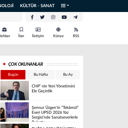
NOLOJİ
KÜLTÜR - SANAT
Rehber
İlan
İletişim
Künye
RSS
ÇOK OKUNANLAR
Bugün
Bu Hafta
Bu Ay
CHP’ nin Yeni Yönetimini
Ele Geçirdik
Şennur Üzgen’in “Tekâmül”
Eseri UPSD 2026 Yaz
Sergisi’nde Sanatseverlerle
Buluştu