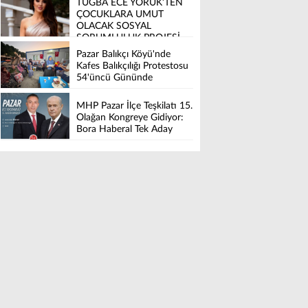
TUĞBA ECE YÖRÜK’TEN
ÇOCUKLARA UMUT
OLACAK SOSYAL
SORUMLULUK PROJESİ
Pazar Balıkçı Köyü'nde
Kafes Balıkçılığı Protestosu
54'üncü Gününde
MHP Pazar İlçe Teşkilatı 15.
Olağan Kongreye Gidiyor:
Bora Haberal Tek Aday