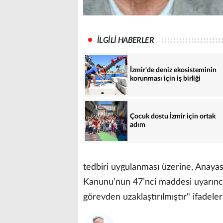
İLGİLİ HABERLER
İzmir'de deniz ekosisteminin
korunması için iş birliği
Çocuk dostu İzmir için ortak
adım
tedbiri uygulanması üzerine, Anayas
Kanunu’nun 47’nci maddesi uyarınca g
görevden uzaklaştırılmıştır" ifadeler