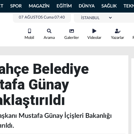
ET
SPOR
MAGAZİN
EĞİTİM
DÜNYA
SAĞLIK
TEK
07 AĞUSTOS Cuma 07:40
Mobil
Arama
Galeriler
Videolar
Yazarlar
ahçe Belediye
tafa Günay
klaştırıldı
şkanı Mustafa Günay İçişleri Bakanlığı
rıldı.