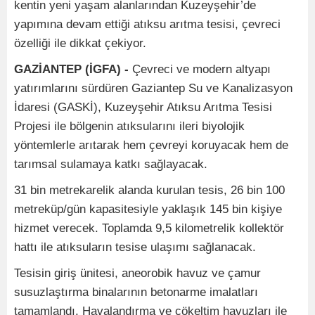
kentin yeni yaşam alanlarından Kuzeyşehir’de
yapımına devam ettiği atıksu arıtma tesisi, çevreci
özelliği ile dikkat çekiyor.
GAZİANTEP (İGFA) -
Çevreci ve modern altyapı
yatırımlarını sürdüren Gaziantep Su ve Kanalizasyon
İdaresi (GASKİ), Kuzeyşehir Atıksu Arıtma Tesisi
Projesi ile bölgenin atıksularını ileri biyolojik
yöntemlerle arıtarak hem çevreyi koruyacak hem de
tarımsal sulamaya katkı sağlayacak.
31 bin metrekarelik alanda kurulan tesis, 26 bin 100
metreküp/gün kapasitesiyle yaklaşık 145 bin kişiye
hizmet verecek. Toplamda 9,5 kilometrelik kollektör
hattı ile atıksuların tesise ulaşımı sağlanacak.
Tesisin giriş ünitesi, aneorobik havuz ve çamur
susuzlaştırma binalarının betonarme imalatları
tamamlandı. Havalandırma ve çökeltim havuzları ile