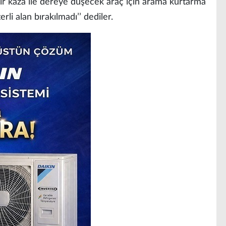
 bir kaza ile dereye düşecek araç için arama kurtarma
rli alan bırakılmadı’’ dediler.