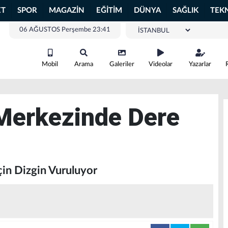
ET
SPOR
MAGAZİN
EĞİTİM
DÜNYA
SAĞLIK
TEK
06 AĞUSTOS Perşembe 23:41
Mobil
Arama
Galeriler
Videolar
Yazarlar
 Merkezinde Dere
çin Dizgin Vuruluyor