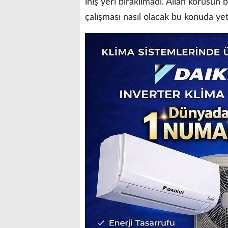
iniş yeri bırakılmadı. Allah korusun
çalışması nasıl olacak bu konuda yete