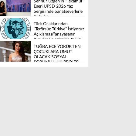
Şennur Üzgen’in “Tekâmül”
Eseri UPSD 2026 Yaz
Sergisi’nde Sanatseverlerle
Buluştu
Türk Ocaklarından
“Terörsüz Türkiye” İstiyoruz
Açıklaması’’anayasanın
Kuruluş Felsefesine Aykırı
Düzenleme İstemiyoruz’’
TUĞBA ECE YÖRÜK’TEN
ÇOCUKLARA UMUT
OLACAK SOSYAL
SORUMLULUK PROJESİ