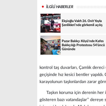
İLGİLİ HABERLER
Ekşioğlu Vakfı 26. Ovit Yayla
Şenlikleri’nde görkemli açılış
Pazar Balıkçı Köyü'nde Kafes
Balıkçılığı Protestosu 54'üncü
Gününde
kontrol taş duvarları, Çamlık dereci
geçişinde hız kesici bentler yapıldı
karayolunun taşkınlardan zarar görm
Taşkın koruma için derenin her iki
gösteren bazı vatandaşlar’’ dereye 