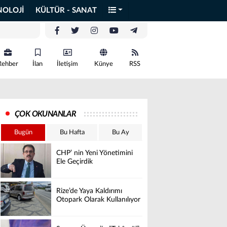
NOLOJİ
KÜLTÜR - SANAT
Rehber
İlan
İletişim
Künye
RSS
ÇOK OKUNANLAR
Bugün
Bu Hafta
Bu Ay
CHP’ nin Yeni Yönetimini
Ele Geçirdik
Rize’de Yaya Kaldırımı
Otopark Olarak Kullanılıyor