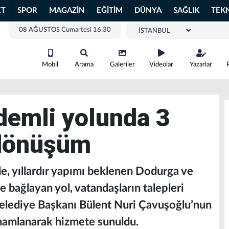
ET
SPOR
MAGAZİN
EĞİTİM
DÜNYA
SAĞLIK
TEK
08 AĞUSTOS Cumartesi 16:30
Mobil
Arama
Galeriler
Videolar
Yazarlar
emli yolunda 3
dönüşüm
de, yıllardır yapımı beklenen Dodurga ve
e bağlayan yol, vatandaşların talepleri
Belediye Başkanı Bülent Nuri Çavuşoğlu’nun
amamlanarak hizmete sunuldu.