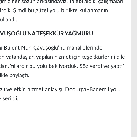
imiz her sözün arkasındayız. Talebi aldık, çalışmaları
tirdik. Şimdi bu güzel yolu birlikte kullanmanın
ullandı.
VUŞOĞLU’NA TEŞEKKÜR YAĞMURU
ı Bülent Nuri Çavuşoğlu’nu mahallelerinde
atandaşlar, yapılan hizmet için teşekkürlerini dile
dan. Yıllardır bu yolu bekliyorduk. Söz verdi ve yaptı”
kle paylaştı.
ızlı ve etkin hizmet anlayışı, Dodurga–Bademli yolu
serildi.