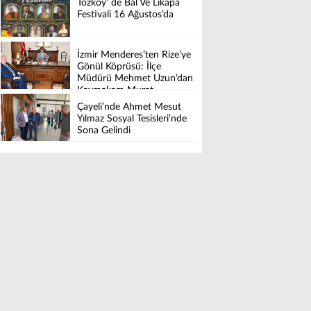
Tozköy’ de Bal Ve Likapa
Festivali 16 Ağustos’da
İzmir Menderes’ten Rize’ye
Gönül Köprüsü: İlçe
Müdürü Mehmet Uzun’dan
Kaymakam Murat
Karaloğlu’na Hayırlı olsun
Çayeli’nde Ahmet Mesut
Ziyareti.
Yılmaz Sosyal Tesisleri’nde
Sona Gelindi