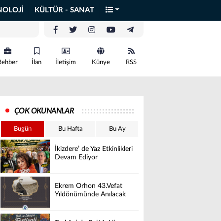
NOLOJİ
KÜLTÜR - SANAT
Rehber
İlan
İletişim
Künye
RSS
ÇOK OKUNANLAR
Bugün
Bu Hafta
Bu Ay
İkizdere’ de Yaz Etkinlikleri
Devam Ediyor
Ekrem Orhon 43.Vefat
Yıldönümünde Anılacak