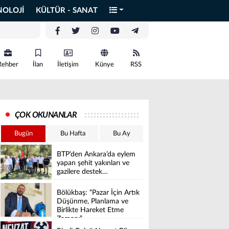
NOLOJİ
KÜLTÜR - SANAT
Rehber
İlan
İletişim
Künye
RSS
ÇOK OKUNANLAR
Bugün
Bu Hafta
Bu Ay
BTP’den Ankara’da eylem
yapan şehit yakınları ve
gazilere destek…
Bölükbaş: “Pazar İçin Artık
Düşünme, Planlama ve
Birlikte Hareket Etme
Zamanı”