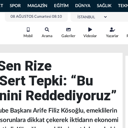
ET
SPOR
MAGAZİN
EĞİTİM
DÜNYA
SAĞLIK
TEK
08 AĞUSTOS Cumartesi 08:10
Mobil
Arama
Galeriler
Videolar
Yazarlar
Sen Rize
Sert Tepki: “Bu
nini Reddediyoruz”
e Başkanı Arife Filiz Kösoğlu, emeklilerin
sorunlara dikkat çekerek iktidarın ekonomi