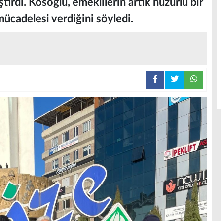
eştirdi. Kösoğlu, emeklilerin artık huzurlu bir
ücadelesi verdiğini söyledi.