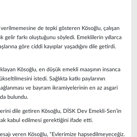
erilmemesine de tepki gösteren Kösoğlu, çalışan
gelir farkı oluştuğunu söyledi. Emeklilerin yıllarca
şlarına göre ciddi kayıplar yaşadığını dile getirdi.
çıklayan Kösoğlu, en düşük emekli maaşının insanca
seltilmesini istedi. Sağlıkta katkı paylarının
i sağlanması ve bayram ikramiyelerinin en az asgari
nda bulundu.
erini dile getiren Kösoğlu, DİSK Dev Emekli-Sen’in
k kabul edilmesi gerektiğini ifade etti.
sajı veren Kösoğlu, “Evlerimize hapsedilmeyeceğiz.