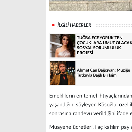
İLGİLİ HABERLER
TUĞBA ECE YÖRÜK’TEN
ÇOCUKLARA UMUT OLACA
SOSYAL SORUMLULUK
PROJESİ
Ahmet Can Bağçıvan: Müziğe
Tutkuyla Bağlı Bir İsim
Emeklilerin en temel ihtiyaçlarından
yaşandığını söyleyen Kösoğlu, özelli
sonrasına randevu verildiğini ifade e
Muayene ücretleri, ilaç katılım paylar