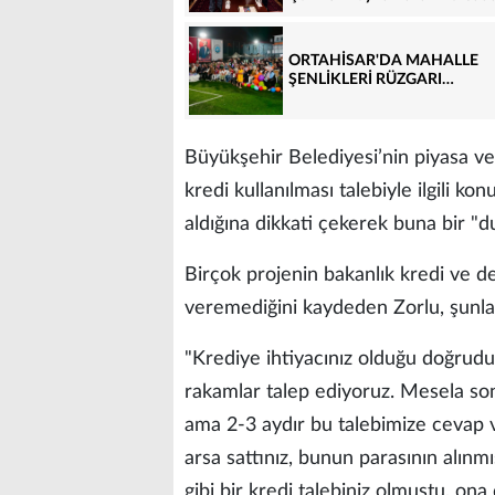
ORTAHİSAR'DA MAHALLE
ŞENLİKLERİ RÜZGARI…
Büyükşehir Belediyesi’nin piyasa v
kredi kullanılması talebiyle ilgili k
aldığına dikkati çekerek buna bir "d
Birçok projenin bakanlık kredi ve 
veremediğini kaydeden Zorlu, şunlar
"Krediye ihtiyacınız olduğu doğrudu
rakamlar talep ediyoruz. Mesela son 
ama 2-3 aydır bu talebimize cevap v
arsa sattınız, bunun parasının alınm
gibi bir kredi talebiniz olmuştu, ona 