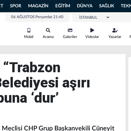
ET
SPOR
MAGAZİN
EĞİTİM
DÜNYA
SAĞLIK
TEK
06 AĞUSTOS Perşembe 21:40
Mobil
Arama
Galeriler
Videolar
Yazarlar
: “Trabzon
elediyesi aşırı
buna ‘dur’
 Meclisi CHP Grup Başkanvekili Cüneyit