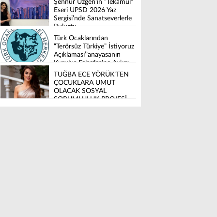
Şennur Üzgen’in “Tekâmül”
Eseri UPSD 2026 Yaz
Sergisi’nde Sanatseverlerle
Buluştu
Türk Ocaklarından
“Terörsüz Türkiye” İstiyoruz
Açıklaması’’anayasanın
Kuruluş Felsefesine Aykırı
Düzenleme İstemiyoruz’’
TUĞBA ECE YÖRÜK’TEN
ÇOCUKLARA UMUT
OLACAK SOSYAL
SORUMLULUK PROJESİ