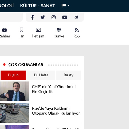
NOLOJİ
KÜLTÜR - SANAT
Rehber
İlan
İletişim
Künye
RSS
ÇOK OKUNANLAR
Bugün
Bu Hafta
Bu Ay
CHP’ nin Yeni Yönetimini
Ele Geçirdik
Rize’de Yaya Kaldırımı
Otopark Olarak Kullanılıyor