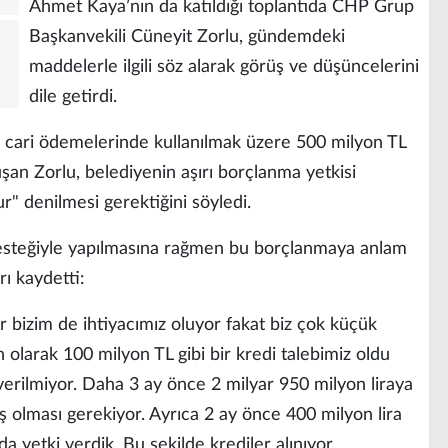
Ahmet Kaya’nın da katıldığı toplantıda CHP Grup
Başkanvekili Cüneyit Zorlu, gündemdeki
maddelerle ilgili söz alarak görüş ve düşüncelerini
dile getirdi.
e cari ödemelerinde kullanılmak üzere 500 milyon TL
onuşan Zorlu, belediyenin aşırı borçlanma yetkisi
ur" denilmesi gerektiğini söyledi.
desteğiyle yapılmasına rağmen bu borçlanmaya anlam
ı kaydetti:
r bizim de ihtiyacımız oluyor fakat biz çok küçük
olarak 100 milyon TL gibi bir kredi talebimiz oldu
erilmiyor. Daha 3 ay önce 2 milyar 950 milyon liraya
ış olması gerekiyor. Ayrıca 2 ay önce 400 milyon lira
da yetki verdik. Bu şekilde krediler alınıyor,