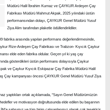
Müdürü Halil İbrahim Kurnaz ve ÇAYKUR Ardeşen Çay
Fabrikası Müdürü Mahmut Akpak, 2025 yılındaki üstün
performansından dolayı, ÇAYKUR Genel Müdürü Yusuf
Ziya Alim tarafından plaketle ödüllendirildiler.
fabrika arasında yapılan performans değerlendirmesinde,
ykur Rize-Ardeşen Çay Fabrikası ve Trabzon- Kıyıcık Çaykur
ansı elde eden fabrika oldular. Geçen yıl ki yaş çay
nında gösterdikleri üstün performans dolayısıyla Çaykur
ak ve Çaykur Kıyıcık Eskipazar Çay Fabrika Müdürü Halil
lı Yaş Çay kampanyası öncesi ÇAYKUR Genel Müdürü Yusuf Ziya
naz yaptıkları ortak açıklamada, “Sayın Genel Müdürümüzün
hedefler ve motivasyon doğrultusunda elde edilen bu başarının
M’e şahsımız ve tüm birim çalışanlarımız olarak çok teşekkür