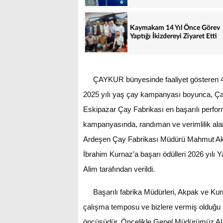
Kaymakam 14 Yıl Önce Görev
Yaptığı İkizdereyi Ziyaret Etti
ÇAYKUR bünyesinde faaliyet gösteren 49 
2025 yılı yaş çay kampanyası boyunca, Ça
Eskipazar Çay Fabrikası en başarılı perform
kampanyasında, randıman ve verimlilik ala
Ardeşen Çay Fabrikası Müdürü Mahmut Akp
İbrahim Kurnaz’a başarı ödülleri 2026 yı
Alim tarafından verildi.
Başarılı fabrika Müdürleri, Akpak ve Kur
çalışma temposu ve bizlere vermiş olduğu 
öncüsüdür. Öncelikle Genel Müdürümüz ALİ