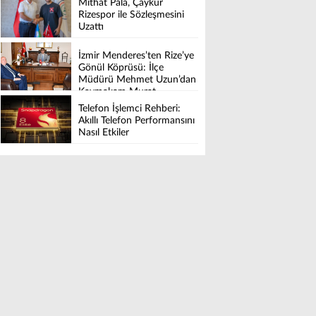
Mithat Pala, Çaykur
Rizespor ile Sözleşmesini
Uzattı
İzmir Menderes’ten Rize’ye
Gönül Köprüsü: İlçe
Müdürü Mehmet Uzun’dan
Kaymakam Murat
Karaloğlu’na Hayırlı olsun
Telefon İşlemci Rehberi:
Ziyareti.
Akıllı Telefon Performansını
Nasıl Etkiler