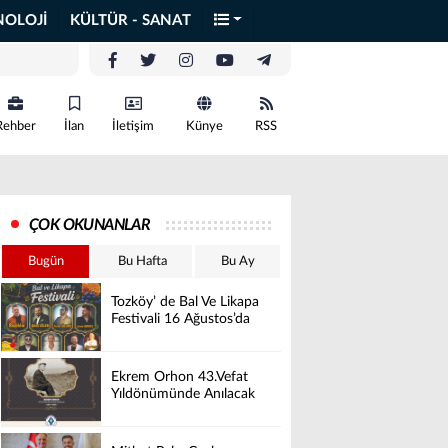
NOLOJİ
KÜLTÜR - SANAT
Rehber
İlan
İletişim
Künye
RSS
ÇOK OKUNANLAR
Bugün
Bu Hafta
Bu Ay
Tozköy’ de Bal Ve Likapa
Festivali 16 Ağustos’da
Ekrem Orhon 43.Vefat
Yıldönümünde Anılacak