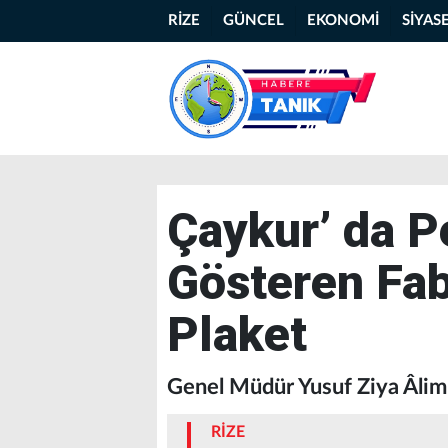
RİZE
GÜNCEL
EKONOMİ
SİYAS
Çaykur’ da 
Gösteren Fab
Plaket
Genel Müdür Yusuf Ziya Âli
RİZE