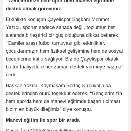
“Gençlerimize hem spor hem manevi eğitimde
destek olmak görevimiz”
Etkinlikte konuşan Çayelispor Başkanı Mehmet
Yazıcı, sporun sadece sahada değil, toplumun her
alanında birleştirici bir güç olduğuna dikkat çekerek,
“Camiler arası futbol turnuvası gibi etkinlikler,
çocuklarımızın hem fiziksel gelişimine hem de sosyal
becerilerine katkı sağlıyor. Biz de Çayelispor olarak
bu tür faaliyetlere her zaman destek vermeye hazırız”
dedi.
Başkan Yazıcı, Kaymakam Sertaç Kırçuval’a da
desteklerinden ötürü teşekkür ederek, “Gençlerimizin
hem sporda hem de manevi eğitimde başarılı olması
bizim en büyük dileğimiz” diye konuştu.
Manevi eğitim ile spor bir arada
Çayeli İlçe Müftülüğü yetkilileri ise turnuvanın, yaz