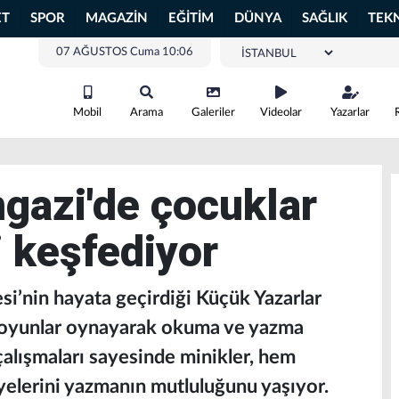
ET
SPOR
MAGAZİN
EĞİTİM
DÜNYA
SAĞLIK
TEK
07 AĞUSTOS Cuma 10:06
Mobil
Arama
Galeriler
Videolar
Yazarlar
gazi'de çocuklar
i keşfediyor
i’nin hayata geçirdiği Küçük Yazarlar
, oyunlar oynayarak okuma ve yazma
 çalışmaları sayesinde minikler, hem
elerini yazmanın mutluluğunu yaşıyor.