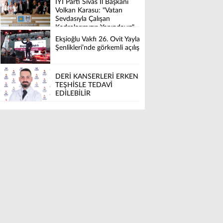
İYİ Parti Sivas İl Başkanı
Volkan Karasu: "Vatan
Sevdasıyla Çalışan
Kadrolarımızın Yanındayız"
Ekşioğlu Vakfı 26. Ovit Yayla
Şenlikleri’nde görkemli açılış
DERİ KANSERLERİ ERKEN
TEŞHİSLE TEDAVİ
EDİLEBİLİR