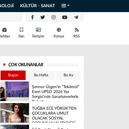
NOLOJİ
KÜLTÜR - SANAT
Rehber
İlan
İletişim
Künye
RSS
ÇOK OKUNANLAR
Bugün
Bu Hafta
Bu Ay
Şennur Üzgen’in “Tekâmül”
Eseri UPSD 2026 Yaz
Sergisi’nde Sanatseverlerle
Buluştu
TUĞBA ECE YÖRÜK’TEN
ÇOCUKLARA UMUT
OLACAK SOSYAL
SORUMLULUK PROJESİ