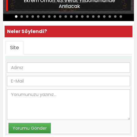
Ekrem Orhon 43.Vefat Yıldönümünde
Anılacak
Neler Söylendi?
Site