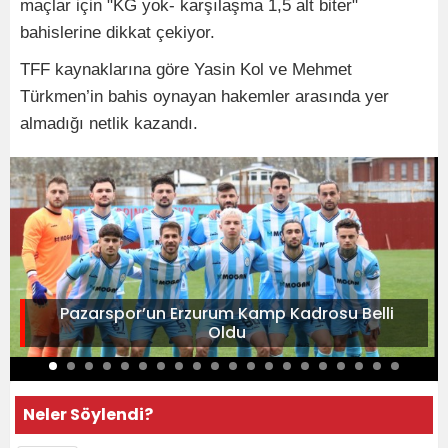
maçlar için "KG yok- karşılaşma 1,5 alt biter"
bahislerine dikkat çekiyor.
TFF kaynaklarına göre Yasin Kol ve Mehmet
Türkmen’in bahis oynayan hakemler arasında yer
almadığı netlik kazandı.
Pazarspor’un Erzurum Kamp Kadrosu Belli
Oldu
Neler Söylendi?