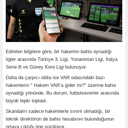
Edinilen bilgilere göre, bir hakemin bahis oynadığı
ligler arasında Türkiye 3. Ligi, Yunanistan Ligi, İtalya
Serie B ve Güney Kore Ligi bulunuyor.
Daha da çarpıcı iddia ise VAR odasındaki bazı
hakemlerin “ Hakem VAR’a gider mi?” üzerine bahis
oynadığı yönünde. Bu durum, futbolseverler arasında
büyük tepki topladı.
Skandalın sadece hakemlerle sınırlı olmadığı, bir
teknik direktörün de bahis hesabının bulunduğunun
ortaya çıktığı öne sürülüyor.