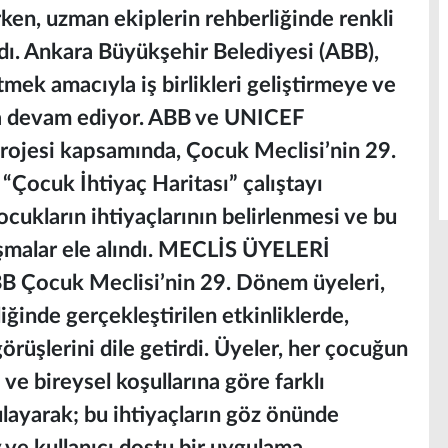
rken, uzman ekiplerin rehberliğinde renkli
ıldı. Ankara Büyükşehir Belediyesi (ABB),
tmek amacıyla iş birlikleri geliştirmeye ve
ya devam ediyor. ABB ve UNICEF
Projesi kapsamında, Çocuk Meclisi’nin 29.
“Çocuk İhtiyaç Haritası” çalıştayı
çocukların ihtiyaçlarının belirlenmesi ve bu
ışmalar ele alındı. MECLİS ÜYELERİ
Çocuk Meclisi’nin 29. Dönem üyeleri,
ğinde gerçekleştirilen etkinliklerde,
görüşlerini dile getirdi. Üyeler, her çocuğun
e bireysel koşullarına göre farklı
gulayarak; bu ihtiyaçların göz önünde