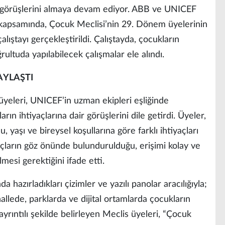
ın görüşlerini almaya devam ediyor. ABB ve UNICEF
i kapsamında, Çocuk Meclisi’nin 29. Dönem üyelerinin
alıştayı gerçekleştirildi. Çalıştayda, çocukların
rultuda yapılabilecek çalışmalar ele alındı.
AYLAŞTI
eleri, UNICEF’in uzman ekipleri eşliğinde
arın ihtiyaçlarına dair görüşlerini dile getirdi. Üyeler,
aşı ve bireysel koşullarına göre farklı ihtiyaçları
yaçların göz önünde bulundurulduğu, erişimi kolay ve
lmesi gerektiğini ifade etti.
 hazırladıkları çizimler ve yazılı panolar aracılığıyla;
llede, parklarda ve dijital ortamlarda çocukların
ı ayrıntılı şekilde belirleyen Meclis üyeleri, “Çocuk