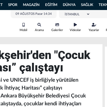
ET
SPOR
MAGAZİN
EĞİTİM
DÜNYA
SAĞLIK
TEK
09 AĞUSTOS Pazar 14:34
Mobil
Arama
Galeriler
Videolar
Yazarlar
kşehir'den ″Çocuk
ası” çalıştayı
 ve UNICEF iş birliğiyle yürütülen
İhtiyaç Haritası” çalıştayı
 Ankara Büyükşehir Belediyesi Çocuk
alıştayda, çocuklar kendi ihtiyaçları