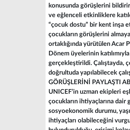
konusunda görüşlerini bildiri
ve eğlenceli etkinliklere kat
“çocuk dostu” bir kent inşa e
çocukların görüşlerini alma
ortaklığında yürütülen Acar 
Dönem üyelerinin katılımıyla 
gerçekleştirildi. Çalıştayda, 
doğrultuda yapılabilecek çal
GÖRÜŞLERİNİ PAYLAŞTI ABB 
UNICEF’in uzman ekipleri eşli
çocukların ihtiyaçlarına dair 
sosyoekonomik durumu, yaşı v
ihtiyaçları olabileceğini vur