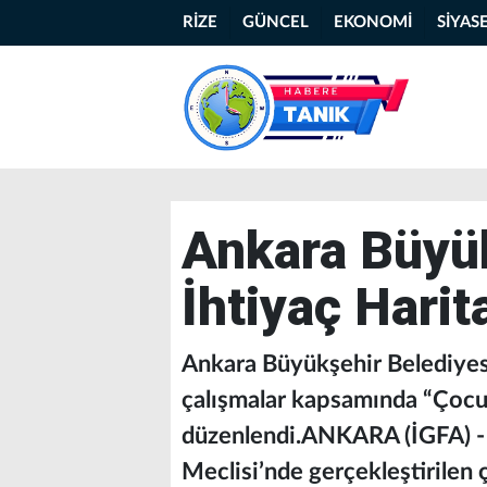
RİZE
GÜNCEL
EKONOMİ
SİYAS
Ankara Büyü
İhtiyaç Harit
Ankara Büyükşehir Belediyesi
çalışmalar kapsamında “Çocuk 
düzenlendi.ANKARA (İGFA) -
Meclisi’nde gerçekleştirilen ç