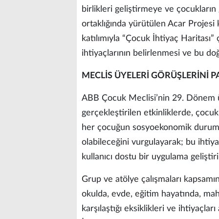
birlikleri geliştirmeye ve çocuklar
ortaklığında yürütülen Acar Projes
katılımıyla “Çocuk İhtiyaç Haritası” ç
ihtiyaçlarının belirlenmesi ve bu doğ
MECLİS ÜYELERİ GÖRÜŞLERİNİ P
ABB Çocuk Meclisi’nin 29. Dönem üy
gerçekleştirilen etkinliklerde, çocukl
her çocuğun sosyoekonomik durumu, y
olabileceğini vurgulayarak; bu ihti
kullanıcı dostu bir uygulama geliştiri
Grup ve atölye çalışmaları kapsamında
okulda, evde, eğitim hayatında, maha
karşılaştığı eksiklikleri ve ihtiyaçlar