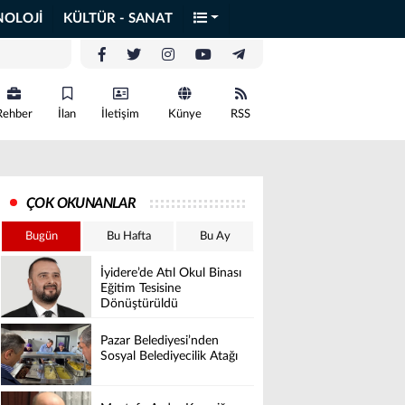
NOLOJİ
KÜLTÜR - SANAT
Rehber
İlan
İletişim
Künye
RSS
ÇOK OKUNANLAR
Bugün
Bu Hafta
Bu Ay
İyidere’de Atıl Okul Binası
Eğitim Tesisine
Dönüştürüldü
Pazar Belediyesi’nden
Sosyal Belediyecilik Atağı