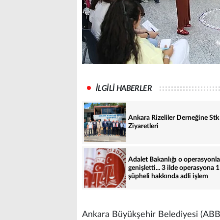
İLGİLİ HABERLER
Ankara Rizeliler Derneğine Stk
Ziyaretleri
Adalet Bakanlığı o operasyonla
genişletti... 3 ilde operasyona 
şüpheli hakkında adli işlem
Ankara Büyükşehir Belediyesi (ABB)