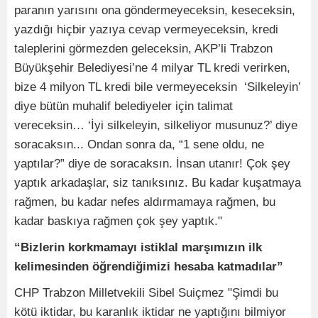
paranın yarısını ona göndermeyeceksin, keseceksin,
yazdığı hiçbir yazıya cevap vermeyeceksin, kredi
taleplerini görmezden geleceksin, AKP’li Trabzon
Büyükşehir Belediyesi’ne 4 milyar TL kredi verirken,
bize 4 milyon TL kredi bile vermeyeceksin ‘Silkeleyin’
diye bütün muhalif belediyeler için talimat
vereceksin… ‘İyi silkeleyin, silkeliyor musunuz?’ diye
soracaksın... Ondan sonra da, “1 sene oldu, ne
yaptılar?” diye de soracaksın. İnsan utanır! Çok şey
yaptık arkadaşlar, siz tanıksınız. Bu kadar kuşatmaya
rağmen, bu kadar nefes aldırmamaya rağmen, bu
kadar baskıya rağmen çok şey yaptık."
“Bizlerin korkmamayı istiklal marşımızın ilk
kelimesinden öğrendiğimizi hesaba katmadılar”
CHP Trabzon Milletvekili Sibel Suiçmez "Şimdi bu
kötü iktidar, bu karanlık iktidar ne yaptığını bilmiyor