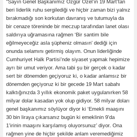
"Sayın Genel Başkanımız Özgür Özel’in 19 Mart’tan
beri liderlik ruhu sergilediği ve hiçbir zaman bizi yalnız
bırakmadığı son korkutan davranış ve tutumuyla da
bir cenaze töreninde bir meczup tarafından lanet olası
saldırıya uğramasına rağmen ‘Bir santim bile
eğilmeyeceğiz asla şüpheniz olmasın’ dediği için
onunda selamını getirmiş olayım. Onun liderliğinde
Cumhuriyet Halk Partisi’nde siyaset yapmak hepimize
ayrı bir umut veriyor. Ama tabi şu bir gerçek o kadar
sert bir dönemden geçiyoruz ki, o kadar anlamsız bir
dönemden geçiyoruz ki bir gecede 19 Mart sabahı
kalktığınızda 3 yıllık ekonomik paket uygulanırken 58
milyar dolar kasadan yok olup gidiyor. 58 milyar doları
genel başkanımız söylüyor diyor ki ‘Emekli maaşını
30 bin liraya çıkarsanız bugün ki emeklinin 9’da
1’irinin maaşını karşılamış oluyorsunuz’ diyor. Ona
rağmen yine de hiçbir şekilde anlam veremediğimiz