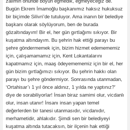
zalimin önünde boyun eğmedik, eğmeyeceğiz de.
Bugün Ekrem İmamoğlu başkanımız haksız hukuksuz
bir biçimde Silivri’de tutuluyor. Ama inanın bir belediye
başkanı olarak söylüyorum, ben de burada
gözaltındayım! Bir el, her gün gırtlağımı sıkıyor. Bir
kuşatma altındayım. Bu şehrin hak ettiği parayı bu
şehre göndermemek için, bizim hizmet edemememiz
için, çalışamamamız için, Kent Lokantalarını
kapatmamız için, maaş ödeyemememiz için bir el, her
gün bizim gırtlağımızı sıkıyor. Bu şehrin hakkı olan
parayı bu şehre göndermiyor. Sonrasında utanmadan,
‘Ortahisar’ı 1 yıl önce aldınız, 1 yılda ne yaptınız?’
diye de sorabiliyorlar! İnsan biraz samimi olur, vicdanlı
olur, insan utanır! İnsanı insan yapan temel
değerlerden bir tanesi utanmasıdır, vicdanıdır,
merhametidir, ahlakıdır. Şimdi sen bir belediyeyi
kuşatma altında tutacaksın, bir ilçenin hak ettiği