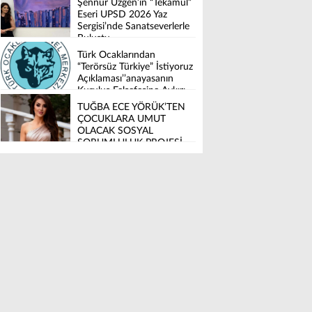
Şennur Üzgen’in “Tekâmül”
Eseri UPSD 2026 Yaz
Sergisi’nde Sanatseverlerle
Buluştu
Türk Ocaklarından
“Terörsüz Türkiye” İstiyoruz
Açıklaması’’anayasanın
Kuruluş Felsefesine Aykırı
Düzenleme İstemiyoruz’’
TUĞBA ECE YÖRÜK’TEN
ÇOCUKLARA UMUT
OLACAK SOSYAL
SORUMLULUK PROJESİ