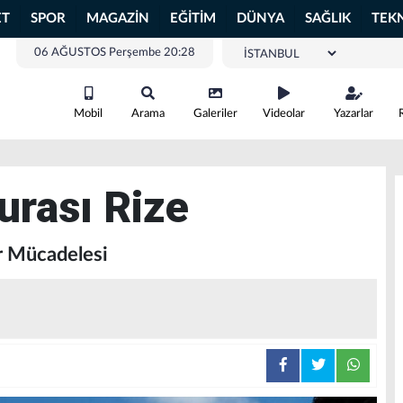
ET
SPOR
MAGAZİN
EĞİTİM
DÜNYA
SAĞLIK
TEK
06 AĞUSTOS Perşembe 20:28
Mobil
Arama
Galeriler
Videolar
Yazarlar
urası Rize
r Mücadelesi