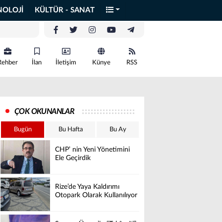
NOLOJİ
KÜLTÜR - SANAT
Rehber
İlan
İletişim
Künye
RSS
ÇOK OKUNANLAR
Bugün
Bu Hafta
Bu Ay
CHP’ nin Yeni Yönetimini
Ele Geçirdik
Rize’de Yaya Kaldırımı
Otopark Olarak Kullanılıyor