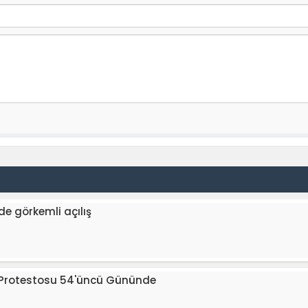
nde görkemli açılış
ğı Protestosu 54'üncü Gününde