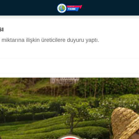
sı
tarına ilişkin üreticilere duyuru yaptı.