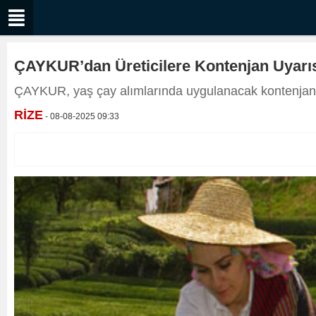
ÇAYKUR’dan Üreticilere Kontenjan Uyarı
ÇAYKUR, yaş çay alımlarında uygulanacak kontenjan mik
RİZE
- 08-08-2025 09:33