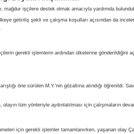
de, mağdur işçilere destek olmak amacıyla yardımda bulundukla
lkeye getiriliş şekli ve çalışma koşulları açısından da incele
.
ilerin gerekli işlemlerin ardından ülkelerine gönderildiğini aç
rıştığı öne sürülen M.Y.'nin gözaltına alındığı öğrenildi. Savc
en, olayın tüm yönleriyle aydınlatılması için çalışmaların deva
önmeleri için gerekli işlemler tamamlanırken, yaşanan olay Ça