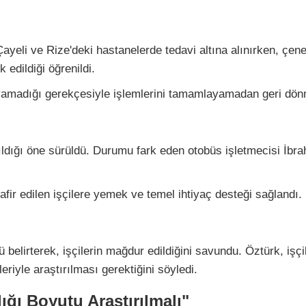
Çayeli ve Rize'deki hastanelerde tedavi altına alınırken, çenesi
edildiği öğrenildi.
layamadığı gerekçesiyle işlemlerini tamamlayamadan geri dö
akıldığı öne sürüldü. Durumu fark eden otobüs işletmecisi İbra
ir edilen işçilere yemek ve temel ihtiyaç desteği sağlandı.
elirterek, işçilerin mağdur edildiğini savundu. Öztürk, işçile
eriyle araştırılması gerektiğini söyledi.
ığı Boyutu Araştırılmalı"