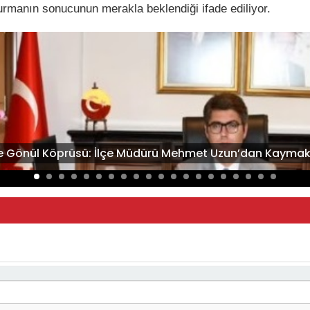
ruşturmanın sonucunun merakla beklendiği ifade ediliyor.
’ye Gönül Köprüsü: İlçe Müdürü Mehmet Uzun’dan Kayma