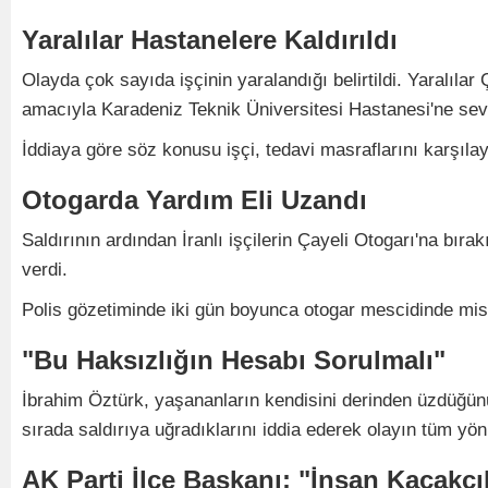
Yaralılar Hastanelere Kaldırıldı
Olayda çok sayıda işçinin yaralandığı belirtildi. Yaralılar 
amacıyla Karadeniz Teknik Üniversitesi Hastanesi'ne sevk 
İddiaya göre söz konusu işçi, tedavi masraflarını karşı
Otogarda Yardım Eli Uzandı
Saldırının ardından İranlı işçilerin Çayeli Otogarı'na bır
verdi.
Polis gözetiminde iki gün boyunca otogar mescidinde misaf
"Bu Haksızlığın Hesabı Sorulmalı"
İbrahim Öztürk, yaşananların kendisini derinden üzdüğünü b
sırada saldırıya uğradıklarını iddia ederek olayın tüm yönl
AK Parti İlçe Başkanı: "İnsan Kaçakçıl